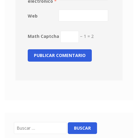
electrónico
*
Web
Math Captcha
− 1 = 2