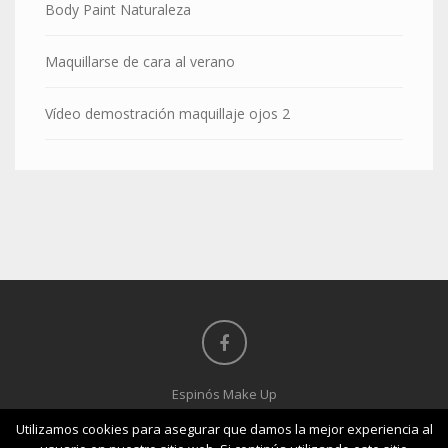
Body Paint Naturaleza
Maquillarse de cara al verano
Vídeo demostración maquillaje ojos 2
Espinós Make Up
965 299 849 / 652 410 354 -
Utilizamos cookies para asegurar que damos la mejor experiencia al
Canónigo Federico Sala, 2, 03550 - San juan de Alicante