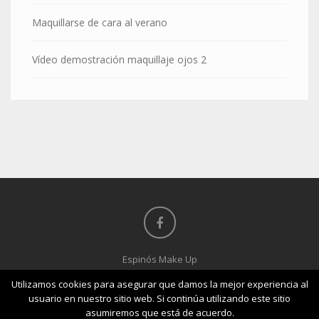
Maquillarse de cara al verano
Vídeo demostración maquillaje ojos 2
Espinós Make Up
965 299 849 / 652 410 354 -
Utilizamos cookies para asegurar que damos la mejor experiencia al
Canónigo Federico Sala, 2, 03550 - San juan de Alicante
usuario en nuestro sitio web. Si continúa utilizando este sitio
@maquilladoranoeliaespinosmakeup
asumiremos que está de acuerdo.
Aviso Legal
|
Política Privacidad
|
Cookies